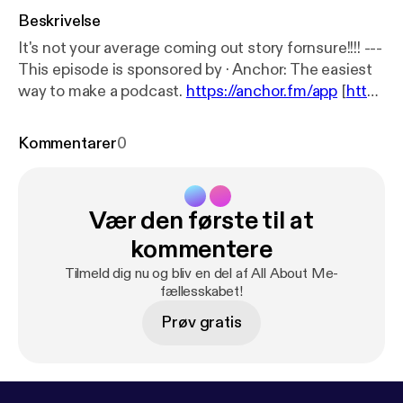
Beskrivelse
It's not your average coming out story fornsure!!!! ---
This episode is sponsored by · Anchor: The easiest
way to make a podcast.
https://anchor.fm/app
[
http
s://anchor.fm/app
]Support this podcast:
https://anch
or.fm/c-wolf2/support
[
https://anchor.fm/c-wolf2/s
Kommentarer
0
upport
]
Vær den første til at
kommentere
Tilmeld dig nu og bliv en del af All About Me-
fællesskabet!
Prøv gratis