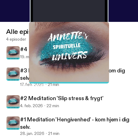
sensuality, waking up and about my life experience
and the paranormal
Alle episoder
4 episoder
#4 Meditation 'Åbn din seksualitet'
19. mar. 2026
20 min
#3 Meditation 'Slip negative tanker om dig
selv'
17. feb. 2026
21 min
#4 Meditation 'Åbn din seksualitet'
ANNETTE'S UNIVERS - MEDITATIONER
#2 Meditation 'Slip stress & frygt'
4. feb. 2026
22 min
#1 Meditation 'Hengivenhed' - kom hjem i dig
selv.
28. jan. 2026
21 min