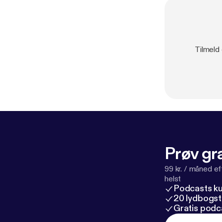
Tilmeld 
Prøv gra
99 kr. / måned e
helst
Podcasts k
20 lydbogst
Gratis podc