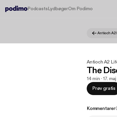
Podcasts
Lydbøger
Om Podimo
Antioch A2 Li
The Dis
14 min · 17. ma
Prøv gratis
Kommentarer