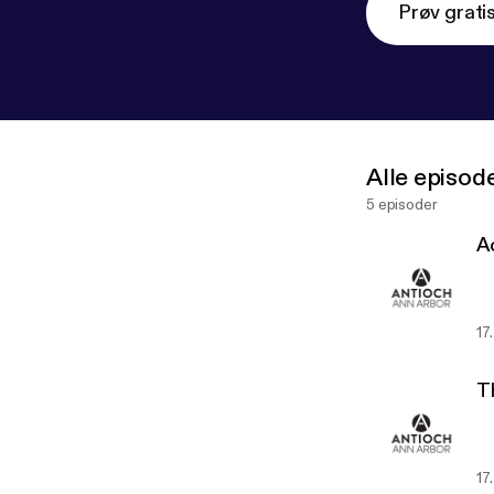
Prøv grati
Alle episod
5 episoder
A
17
T
17