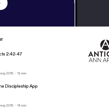
s
er
cts 2:42-47
. maj 2019
12 min
The Discipleship App
Antioch A2 Lifegroup Lead
he Discipleship App
. maj 2019
14 min