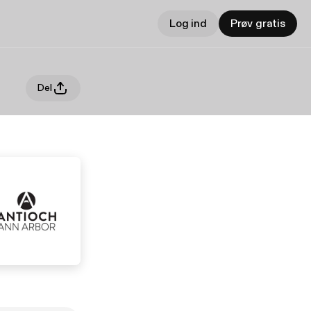
Log ind
Prøv gratis
Del