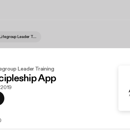
Antioch A2 Lifegroup Leader Training
fegroup Leader Training
cipleship App
j 2019
0