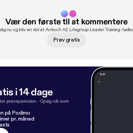
Vær den første til at kommentere
dig nu og bliv en del af Antioch A2 Lifegroup Leader Training-fæll
Prøv gratis
tis i 14 dage
fter prøveperioden.
·
Opsig når som
un på Podimo
imer pr. måned
asts