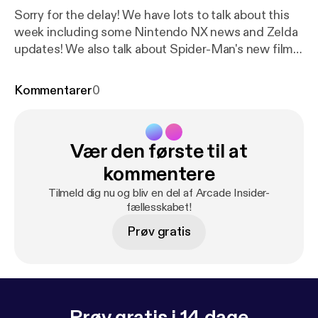
Sorry for the delay! We have lots to talk about this
week including some Nintendo NX news and Zelda
updates! We also talk about Spider-Man's new film,
Amazon Prime exclusives, Persona 5
announcement, Tekken x Street Fighter,
Kommentarer
0
Borderlands 3 teased, I Am Setsuna's release date,
Horizon Zero Dawn delays, Shadow Complex, Ark,
Call of Duty, Binding of Isaac DLC, Killer Instinct's
Vær den første til at
new fighter, Rock Band, Fallout 4, Mirror's Edge
Catalyst and more!
kommentere
Tilmeld dig nu og bliv en del af Arcade Insider-
fællesskabet!
Prøv gratis
Prøv gratis i 14 dage