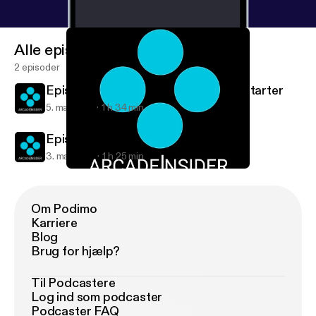
Alle episoder
2 episoder
Episode 34: Infinite Warfare & Kickstarter
5. maj 2016
1 h 34 min
Episode 33: Nintendo NX
3. maj 2016
1 h 25 min
Episode 33: Nintendo NX
Arcade Insider
Om Podimo
Karriere
Blog
Brug for hjælp?
Til Podcastere
Log ind som podcaster
Podcaster FAQ