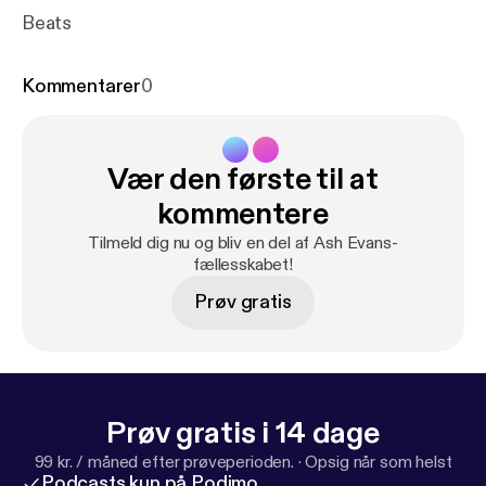
Beats
Kommentarer
0
Vær den første til at
kommentere
Tilmeld dig nu og bliv en del af Ash Evans-
fællesskabet!
Prøv gratis
Prøv gratis i 14 dage
99 kr. / måned efter prøveperioden.
·
Opsig når som helst
Podcasts kun på Podimo