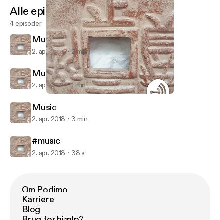
Alle episoder
4 episoder
Music
2. apr. 2018
2 min
Music
2. apr. 2018
1 min
Music
Ash Evans
Music
2. apr. 2018
3 min
#music
2. apr. 2018
38 s
Om Podimo
Karriere
Blog
Brug for hjælp?