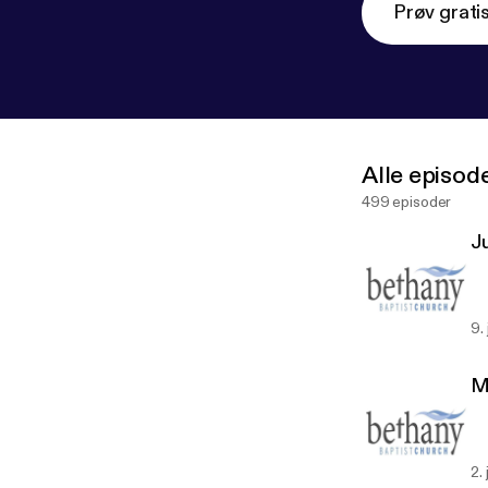
Prøv grati
Alle episod
499 episoder
J
9.
M
2.