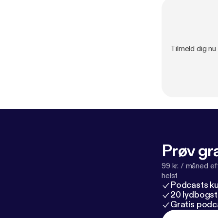
Tilmeld dig n
Prøv gra
99 kr. / måned e
helst
Podcasts k
20 lydbogst
Gratis podc