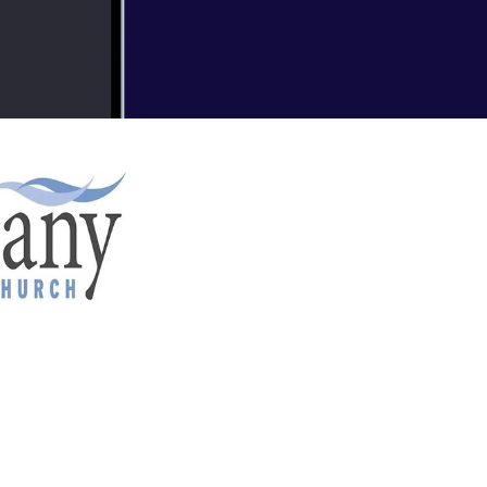
nd BC) Recent Sermons