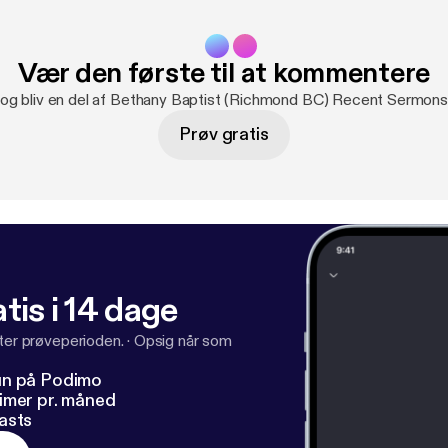
Vær den første til at kommentere
u og bliv en del af Bethany Baptist (Richmond BC) Recent Sermons
Prøv gratis
tis i 14 dage
fter prøveperioden.
·
Opsig når som
un på Podimo
imer pr. måned
asts