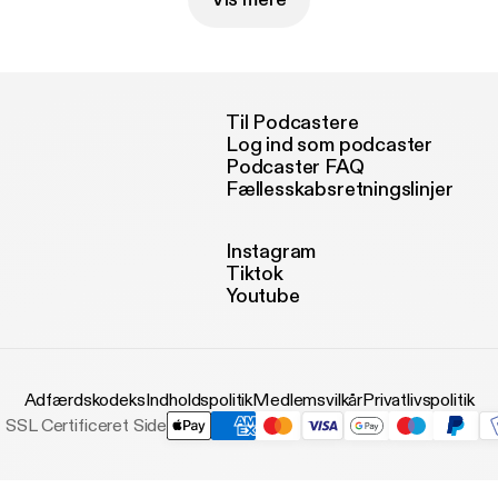
Til Podcastere
Log ind som podcaster
Podcaster FAQ
Fællesskabsretningslinjer
Instagram
Tiktok
Youtube
Adfærdskodeks
Indholdspolitik
Medlemsvilkår
Privatlivspolitik
SSL Certificeret Side