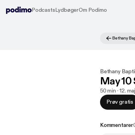
Podcasts
Lydbøger
Om Podimo
Bethany Bapt
May 10 
50 min · 12. m
Prøv gratis
Kommentarer