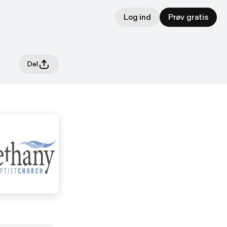
Log ind
Prøv gratis
Del