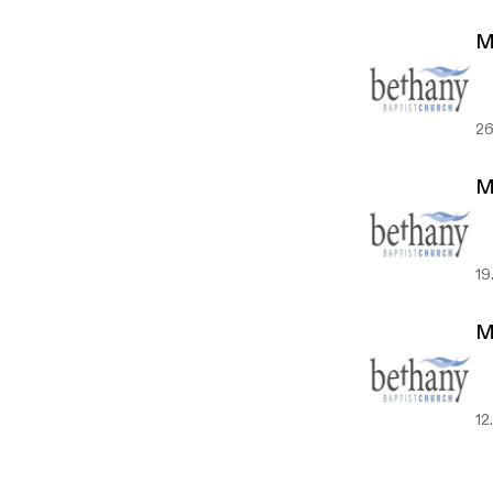
M
26
M
19
M
12