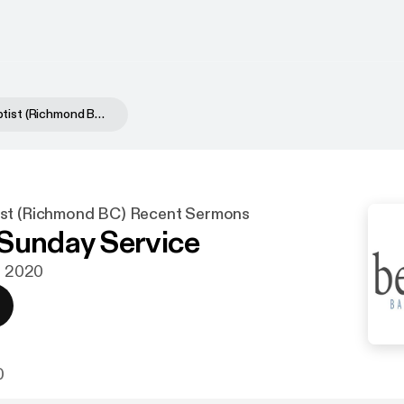
Bethany Baptist (Richmond BC) Recent Sermons
ist (Richmond BC) Recent Sermons
Sunday Service
aj 2020
0