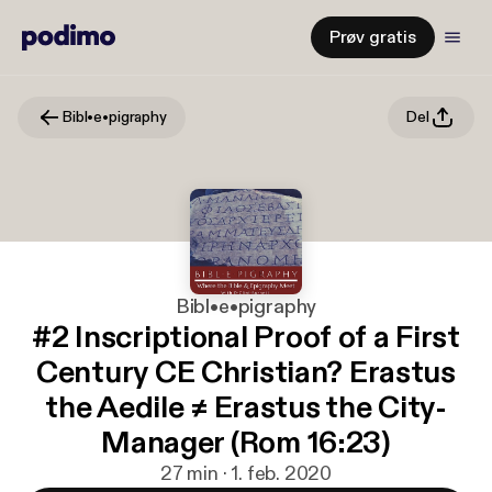
Prøv gratis
Bibl•e•pigraphy
Del
Bibl•e•pigraphy
#2 Inscriptional Proof of a First
Century CE Christian? Erastus
the Aedile ≠ Erastus the City-
Manager (Rom 16:23)
27 min · 1. feb. 2020