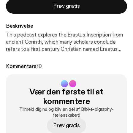
Prøv gratis
Beskrivelse
This podcast explores the Erastus Inscription from
ancient Corinth, which many scholars conclude
refers to a first century Christian named Erastus
(Rom 16:23). Clint tests this hypothesis and
discusses the oft-neglected circumstances
Kommentarer
0
surrounding the inscription’s discovery and
publication.
Vær den første til at
kommentere
Tilmeld dig nu og bliv en del af Bibl•e•pigraphy-
fællesskabet!
Prøv gratis