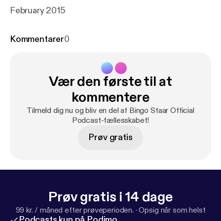
February 2015
Kommentarer
0
Vær den første til at
kommentere
Tilmeld dig nu og bliv en del af Bingo Staar Official
Podcast-fællesskabet!
Prøv gratis
Prøv gratis i 14 dage
99 kr. / måned efter prøveperioden.
·
Opsig når som helst
Podcasts kun på Podimo