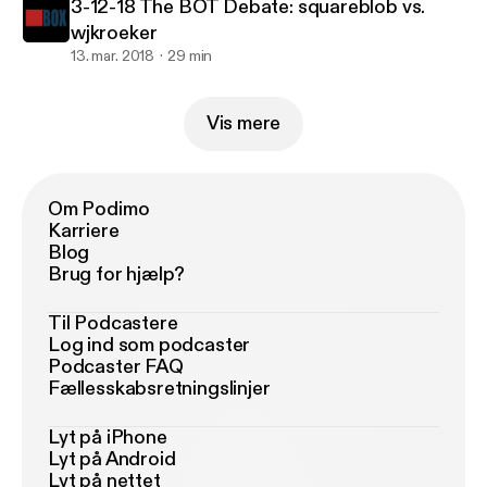
3-12-18 The BOT Debate: squareblob vs.
wjkroeker
13. mar. 2018
29 min
Vis mere
Om Podimo
Karriere
Blog
Brug for hjælp?
Til Podcastere
Log ind som podcaster
Podcaster FAQ
Fællesskabsretningslinjer
Lyt på iPhone
Lyt på Android
Lyt på nettet