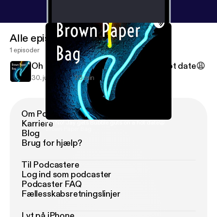
Alle episoder
1 episoder
Oh No! Jay gets Bubble guts on a hot date😩
30. juni 2019
23 min
Om Podimo
Karriere
Oh No! Jay gets Bubble guts on a hot date😩
Brown Paper Bag
Blog
Brug for hjælp?
Til Podcastere
Log ind som podcaster
Podcaster FAQ
Fællesskabsretningslinjer
Lyt på iPhone