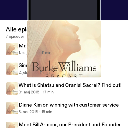
Alle episoder
7 episoder
Managing End-of-Summer Stress
1. aug. 2018
11 min
Simply Massage
2. juli 2018
11 min
Diane Kim on winning with customer service
Burke Williams SpaCast
What is Shiatsu and Cranial Sacral? Find out!
31. maj 2018
17 min
Diane Kim on winning with customer service
8. maj 2018
15 min
Meet Bill Armour, our President and Founder