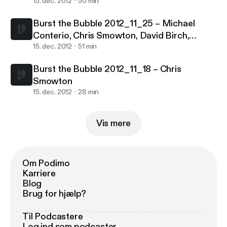
15. dec. 2012
50 min
Burst the Bubble 2012_11_25 – Michael
Conterio, Chris Smowton, David Birch,
Charlie Palmer
15. dec. 2012
51 min
Burst the Bubble 2012_11_18 – Chris
Smowton
15. dec. 2012
28 min
Vis mere
Om Podimo
Karriere
Blog
Brug for hjælp?
Til Podcastere
Log ind som podcaster