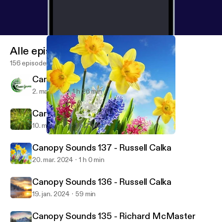
Alle episoder
156 episoder
Canopy Sounds 139 - Russ
2. maj 2025
1 h 26 min
Canopy Sounds 138 - Sa3b
10. maj 2024
1 h 21 min
Canopy Sounds 137 - Russell Calka
Canopy Sounds
Canopy Sounds 137 - Russell Calka
20. mar. 2024
1 h 0 min
Canopy Sounds 136 - Russell Calka
19. jan. 2024
59 min
Canopy Sounds 135 - Richard McMaster