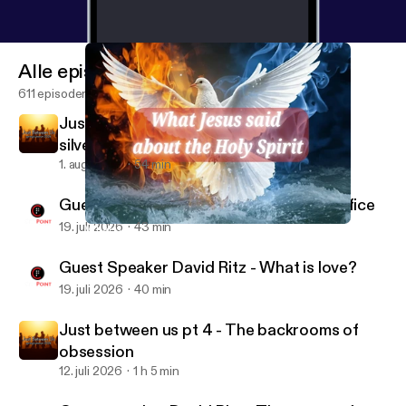
Alle episoder
611 episoder
Just between us pt 5 - The rule: gold or
silver?
1. aug. 2026
54 min
Guest Speaker David Ritz - A living sacrifice
19. juli 2026
43 min
What Jesus said about the Holy Spirit pt 4 - Authority
CityPoint Church Quebec
Guest Speaker David Ritz - What is love?
19. juli 2026
40 min
Just between us pt 4 - The backrooms of
obsession
12. juli 2026
1 h 5 min