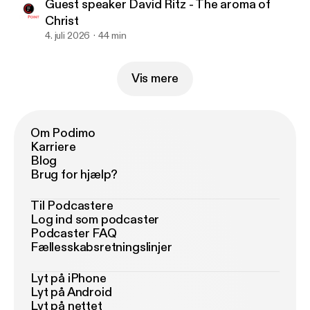
Guest speaker David Ritz - The aroma of
Christ
4. juli 2026
44 min
Vis mere
Om Podimo
Karriere
Blog
Brug for hjælp?
Til Podcastere
Log ind som podcaster
Podcaster FAQ
Fællesskabsretningslinjer
Lyt på iPhone
Lyt på Android
Lyt på nettet