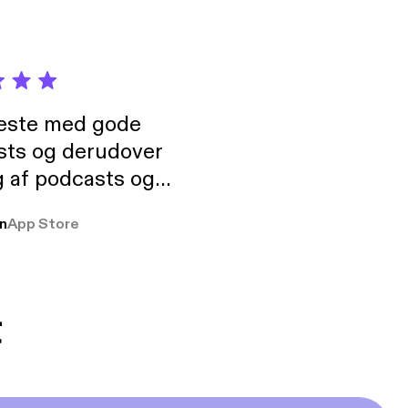
neste med gode
sts og derudover
 af podcasts og
rmt anbefales, om
n
App Store
udelukkende pga
 Klovn podcast,
g Han duo 😁 👍
t