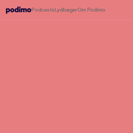
Podcasts
Lydbøger
Om Podimo