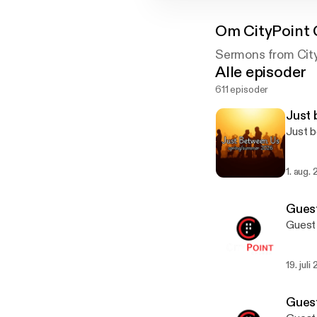
Om
CityPoint
Sermons from Cit
Alle episoder
611 episoder
Just 
Just b
1. aug.
Guest
Guest 
19. juli
Guest