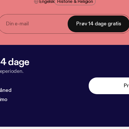
Engelsk
Historie & Religion
Prøv 14 dage gratis
 14 dage
veperioden.
Pr
måned
imo