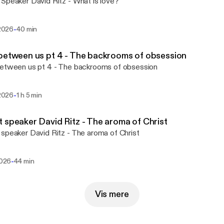
Speaker David Ritz - What is love?
-
 2026
40 min
between us pt 4 - The backrooms of obsession
between us pt 4 - The backrooms of obsession
-
 2026
1 h 5 min
 speaker David Ritz - The aroma of Christ
speaker David Ritz - The aroma of Christ
-
 2026
44 min
Vis mere