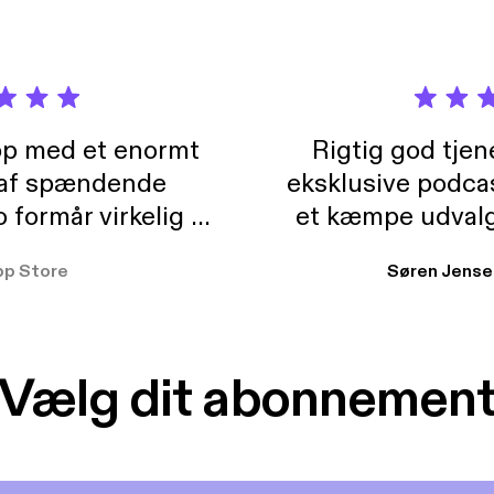
pp med et enormt
Rigtig god tje
 af spændende
eksklusive podca
formår virkelig at
et kæmpe udvalg
 der takler de lidt
lydbøger. Kan va
pp Store
Søren Jense
r. At der så også
ikke andet så 
 til en billig pris,
Dårligdommerne,
et min favorit app.
Hakkedrengene o
Vælg dit abonnemen