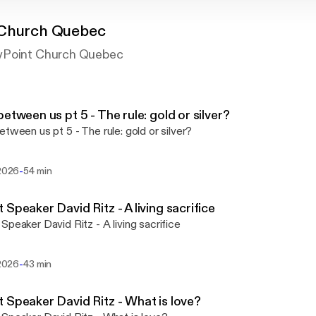
 Church Quebec
yPoint Church Quebec
between us pt 5 - The rule: gold or silver?
etween us pt 5 - The rule: gold or silver?
-
 2026
54 min
 Speaker David Ritz - A living sacrifice
Speaker David Ritz - A living sacrifice
-
 2026
43 min
 Speaker David Ritz - What is love?