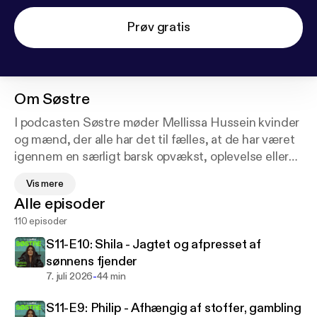
Prøv gratis
Om
Søstre
I podcasten Søstre møder Mellissa Hussein kvinder
og mænd, der alle har det til fælles, at de har været
igennem en særligt barsk opvækst, oplevelse eller
periode i deres liv som de har skulle kæmpe hårdt
Vis mere
for at klare sig igennem.
Alle episoder
110 episoder
Mellissa Hussein er selv vokset op i en kurdisk
flygtningefamilie præget af vold, svigt og misbrug
S11-E10: Shila - Jagtet og afpresset af
og hun er søster til det tidligere bandemedlem Ari
sønnens fjender
Hussein, som blev dræbt i Valbyparken i 2018.
-
7. juli 2026
44 min
“Søstre” er et fællesskab og personlige fortællinger
S11-E9: Philip - Afhængig af stoffer, gambling
om modige kvinder og mænd, der har gået igennem