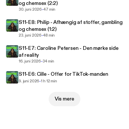
og chemsex (2:2)
mere end de fleste.
-
30. juni 2026
47 min
Velkommen til Søstre!
S11-E8: Philip - Afhængig af stoffer, gambling
og chemsex (1:2)
Følg SØSTRE her i appen og lyt til nye episoder
-
23. juni 2026
48 min
hver tirsdag.
S11-E7: Caroline Petersen - Den mørke side
Vært: Mellissa Hussein
af reality
Producer: Nanna Nielsen
-
16. juni 2026
34 min
Redaktør: Mette Søndergaard
Musik: Peter Sejersbøl
S11-E6: Cille - Offer for TikTok-manden
-
9. juni 2026
1 h 12 min
Følg & kontakt SØSTRE på Facebook:
Vis mere
@Søstre