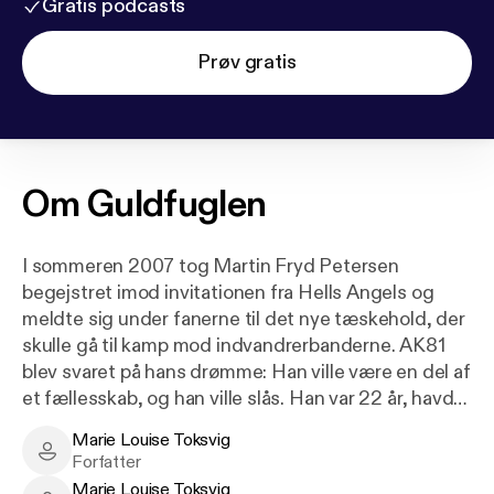
Gratis podcasts
Prøv gratis
Om
Guldfuglen
I sommeren 2007 tog Martin Fryd Petersen
begejstret imod invitationen fra Hells Angels og
meldte sig under fanerne til det nye tæskehold, der
skulle gå til kamp mod indvandrerbanderne. AK81
blev svaret på hans drømme: Han ville være en del af
et fællesskab, og han ville slås. Han var 22 år, havde
uddannelse og arbejde, et par voldsdomme og et
Marie Louise Toksvig
solidt forbrug af hash. I mere end to år levede han i
Marie Louise Toksvig - Author
Forfatter
en verden af vold og straf, mellem
Marie Louise Toksvig