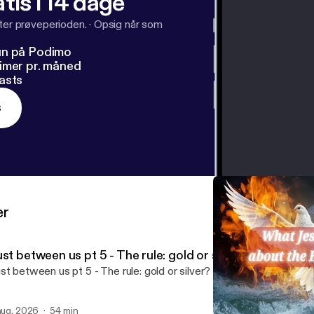
tis i 14 dage
fter prøveperioden.
·
Opsig når som
un på Podimo
imer pr. måned
asts
s
er
st between us pt 5 - The rule: gold or silver?
st between us pt 5 - The rule: gold or silver?
 aug. 2026
54 min