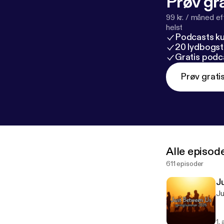
Prøv gra
99 kr. / måned e
helst
Podcasts k
20 lydbogst
Gratis podc
Prøv grati
Alle episod
611 episoder
Ju
Ju
1.