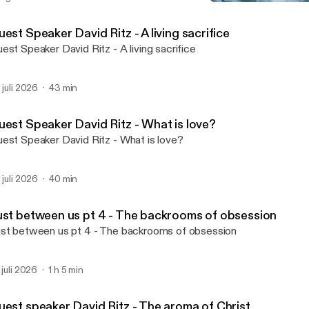
What Jesus said about the 
CityPoint Church Quebec
est Speaker David Ritz - A living sacrifice
est Speaker David Ritz - A living sacrifice
. juli 2026
43 min
uest Speaker David Ritz - What is love?
est Speaker David Ritz - What is love?
. juli 2026
40 min
ust between us pt 4 - The backrooms of obsession
st between us pt 4 - The backrooms of obsession
. juli 2026
1 h 5 min
uest speaker David Ritz - The aroma of Christ