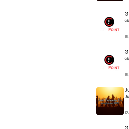
Gu
Gu
19
G
Gu
19
J
Ju
12
G