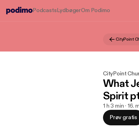
Podcasts
Lydbøger
Om Podimo
CityPoint 
CityPoint Ch
What Je
Spirit p
1 h 3 min · 16.
Prøv gratis