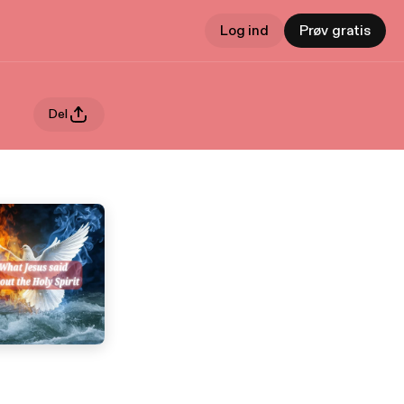
Log ind
Prøv gratis
Del