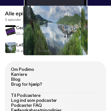
Alle episoder
2 episoder
Cedarian Crawford
20. aug. 2018
27 min
LeBron James or LeBron Shame?
18. aug. 2018
15 min
LeBron James or LeBron Shame?
Coaches and Fanatics
Om Podimo
Karriere
Blog
Brug for hjælp?
Til Podcastere
Log ind som podcaster
Podcaster FAQ
Fællesskabsretningslinjer