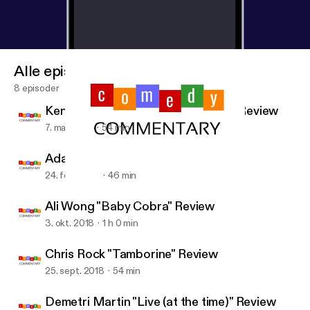
Alle episoder
8 episoder
Ken Jeong "You Complete Me, Ho" Review
7. mar. 2019
54 min
Adam Sandler "100% Fresh" Review
24. feb. 2019
46 min
Ken Jeong "You Complete Me, Ho" Review
Comedy Commentary
Ali Wong "Baby Cobra" Review
3. okt. 2018
1 h 0 min
Chris Rock "Tamborine" Review
25. sept. 2018
54 min
Demetri Martin "Live (at the time)" Review