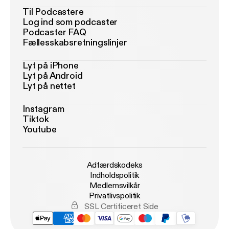
Til Podcastere
Log ind som podcaster
Podcaster FAQ
Fællesskabsretningslinjer
Lyt på iPhone
Lyt på Android
Lyt på nettet
Instagram
Tiktok
Youtube
Adfærdskodeks
Indholdspolitik
Medlemsvilkår
Privatlivspolitik
SSL Certificeret Side