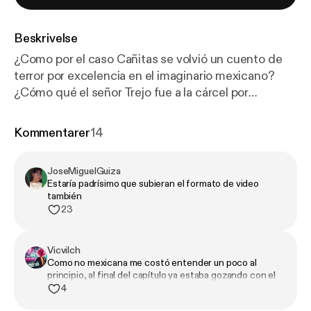
Beskrivelse
¿Como por el caso Cañitas se volvió un cuento de
terror por excelencia en el imaginario mexicano?
¿Cómo qué el señor Trejo fue a la cárcel por
practicar un exorcismo falso? Tiene mil dramas
desde acusaciones de golpear a sus parejas ¿Cómo
Kommentarer
14
por este sujeto lleva casi dos décadas en una pelea
ultra pública con el infame actor Sergio Adame, al
JoseMiguelGuiza
punto de que lo acusa de haberlo intentado matar,
Estaría padrísimo que subieran el formato de video
teniendo como resultado un muerto que no es él y
también
aún así querer enfrentarse con el supuesto autor de
23
tu atentado… ¡a una batalla de rap!
Vicvilch
Como no mexicana me costó entender un poco al
principio, al final del capítulo ya estaba gozando con el
chisme de alguien que no conozco
4