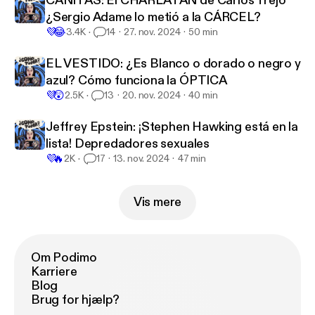
CAÑITAS: El CHARLATÁN de Carlos Trejo
¿Sergio Adame lo metió a la CÁRCEL?
💜
😂
3.4K
14
27. nov. 2024
50 min
EL VESTIDO: ¿Es Blanco o dorado o negro y
azul? Cómo funciona la ÓPTICA
💜
😲
2.5K
13
20. nov. 2024
40 min
Jeffrey Epstein: ¡Stephen Hawking está en la
lista! Depredadores sexuales
💜
🔥
2K
17
13. nov. 2024
47 min
Vis mere
Om Podimo
Karriere
Blog
Brug for hjælp?