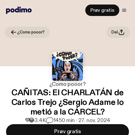
Prøv gratis
¿Como pooor?
Del
¿Como pooor?
CAÑITAS: El CHARLATÁN de
Carlos Trejo ¿Sergio Adame lo
metió a la CÁRCEL?
💜
😂
3.4K
14
50 min · 27. nov. 2024
Prøv gratis