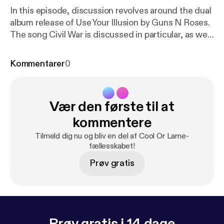
In this episode, discussion revolves around the dual
album release of Use Your Illusion by Guns N Roses.
The song Civil War is discussed in particular, as well
as Slash and Axl and their importance in the
outcome of the albums.
Kommentarer
0
Vær den første til at
kommentere
Tilmeld dig nu og bliv en del af Cool Or Lame-
fællesskabet!
Prøv gratis
Prøv gratis i 14 dage