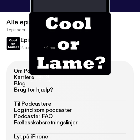
Alle episoder
1 episoder
Episode 101
2. aug. 2010
4 min
Om Podimo
Karriere
Episode 101
Cool Or Lame
Blog
Brug for hjælp?
Til Podcastere
Log ind som podcaster
Podcaster FAQ
Fællesskabsretningslinjer
Lyt på iPhone