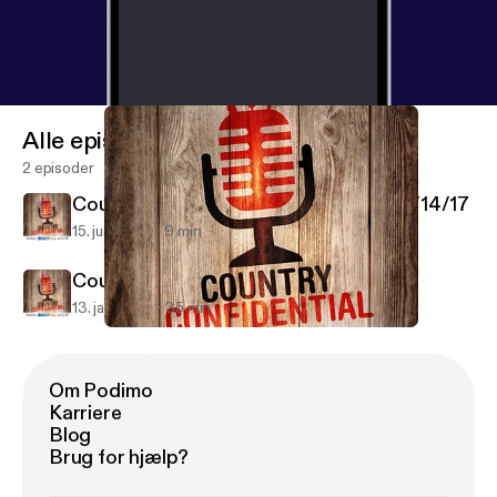
Alle episoder
2 episoder
Country Confidential - Cole Swindell 6/14/17
15. juni 2017
9 min
Country Confidential Podcast 1/10/17
13. jan. 2017
35 min
Country Confidential Podcast 1/10/17
Country Confidential Podcasts with WXCY and LNP
Om Podimo
Karriere
Blog
Brug for hjælp?