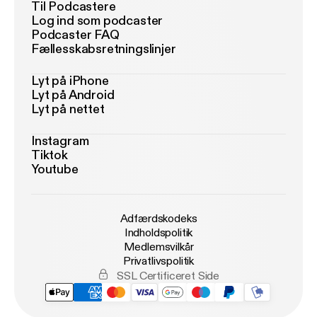
Til Podcastere
Log ind som podcaster
Podcaster FAQ
Fællesskabsretningslinjer
Lyt på iPhone
Lyt på Android
Lyt på nettet
Instagram
Tiktok
Youtube
Adfærdskodeks
Indholdspolitik
Medlemsvilkår
Privatlivspolitik
SSL Certificeret Side