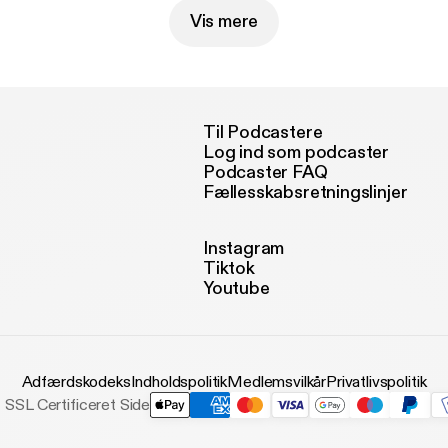
Vis mere
Til Podcastere
Log ind som podcaster
Podcaster FAQ
Fællesskabsretningslinjer
Instagram
Tiktok
Youtube
Adfærdskodeks
Indholdspolitik
Medlemsvilkår
Privatlivspolitik
SSL Certificeret Side