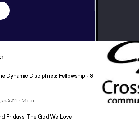
s
er
he Dynamic Disciplines: Fellowship - Sharing the Exerie
. jan. 2014
31 min
The Dynamic Disciplines:
CrossRoads Community Ch
nd Fridays: The God We Love