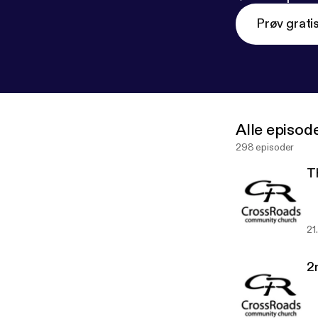
Prøv grati
Alle episod
298 episoder
T
21
2