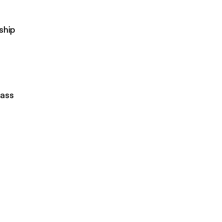
ship
pass