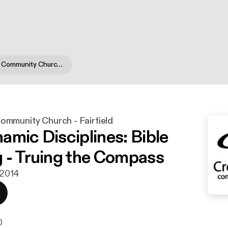
CrossRoads Community Church - Fairfield
mmunity Church - Fairfield
amic Disciplines: Bible
 - Truing the Compass
. 2014
0