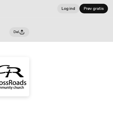
Log ind
Prøv gratis
Del