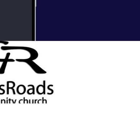
nce
 Bible Reading - Truing the Compass
urch - Fairfield