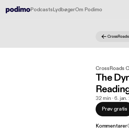
Podcasts
Lydbøger
Om Podimo
CrossRoads Co
The Dyn
Reading
32 min · 6. jan
Prøv gratis
Kommentarer