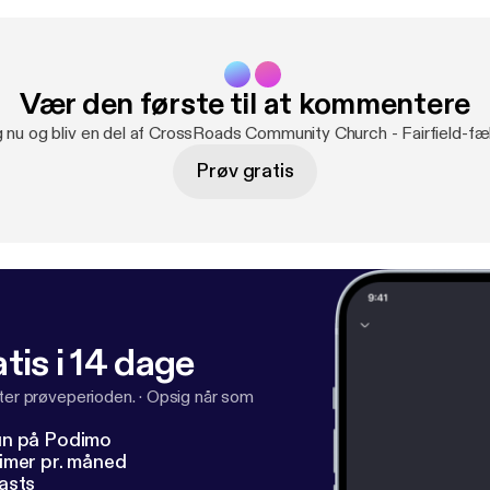
Vær den første til at kommentere
g nu og bliv en del af CrossRoads Community Church - Fairfield-fæ
Prøv gratis
tis i 14 dage
fter prøveperioden.
·
Opsig når som
un på Podimo
imer pr. måned
asts