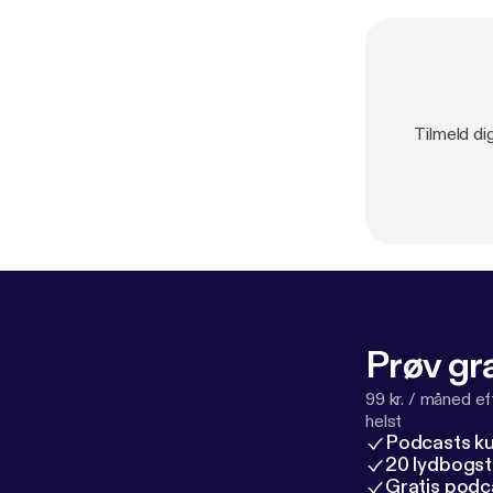
Tilmeld di
Prøv gra
99 kr. / måned e
helst
Podcasts k
20 lydbogst
Gratis podc