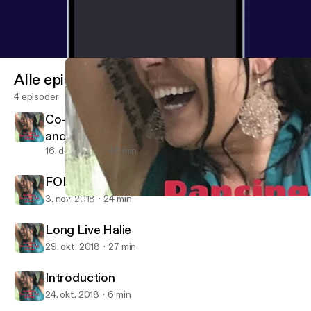
Alle episoder
4 episoder
Co-Denstiny: A Mother's Journey to Fullfill
and Honor the Purpose of her Beloved Son.
16. dec. 2018
46 min
FOREVER 22: MEGAN ROSE KELLEY
3. nov. 2018
24 min
Introduction
Dancing Through the Storm: Exploring Addiction and Mental Ille
Long Live Halie
29. okt. 2018
27 min
Introduction
24. okt. 2018
6 min