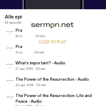
Alle episoder
42 episoder
Praying for Fruitfulness - Audio
18. maj 2014
35 min
Praying for Godliness - Audio
11. maj 2014
36 min
What's Important? - Audio
Daniels Road Baptist Church
What's Important? - Audio
27. apr. 2014
20 min
The Power of the Resurrection - Audio
20. apr. 2014
35 min
The Power of the Resurrection: Life and
Peace - Audio