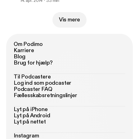
14. apr. 2014
33 min
Vis mere
Om Podimo
Karriere
Blog
Brug for hjælp?
Til Podcastere
Log ind som podcaster
Podcaster FAQ
Fællesskabsretningslinjer
Lyt på iPhone
Lyt på Android
Lyt på nettet
Instagram