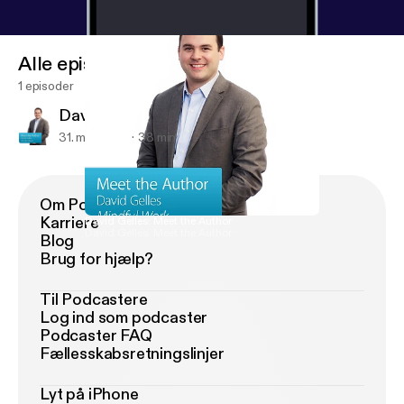
Alle episoder
1 episoder
David Gelles: Meet the Author
31. mar. 2015
38 min
Om Podimo
Karriere
David Gelles: Meet the Author
David Gelles: Meet the Author
Blog
Brug for hjælp?
Til Podcastere
Log ind som podcaster
Podcaster FAQ
Fællesskabsretningslinjer
Lyt på iPhone