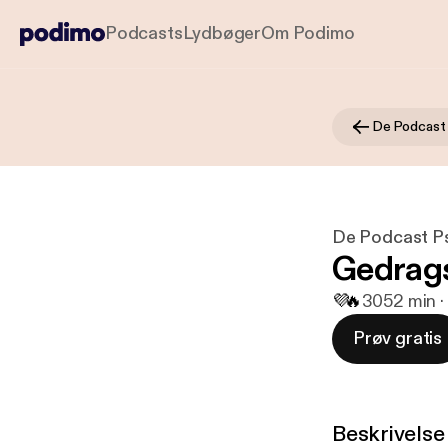
Podcasts
Lydbøger
Om Podimo
De Podcast
De Podcast P
Gedrag
💜
🔥
30
52 min ·
Prøv gratis
Beskrivelse