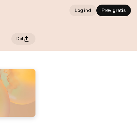
Log ind
Prøv gratis
Del