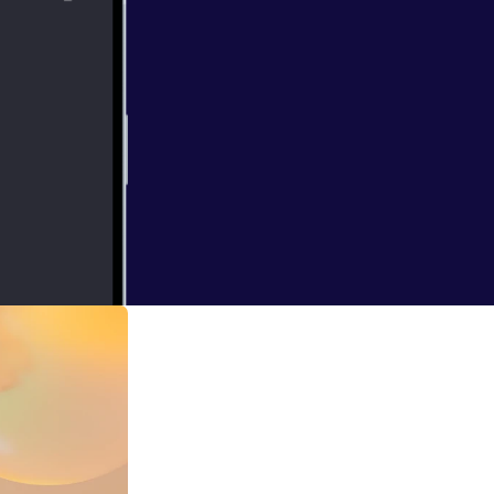
atie? Hoe
f jij cool als jij