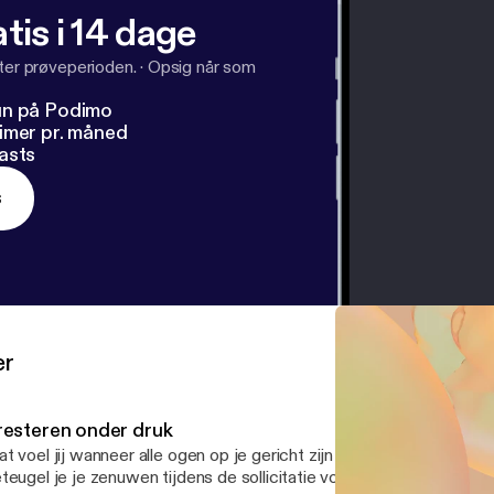
tis i 14 dage
fter prøveperioden.
·
Opsig når som
un på Podimo
imer pr. måned
asts
s
er
resteren onder druk
t voel jij wanneer alle ogen op je gericht zijn tijdens een present
teugel je je zenuwen tijdens de sollicitatie voor je droombaan? En blij