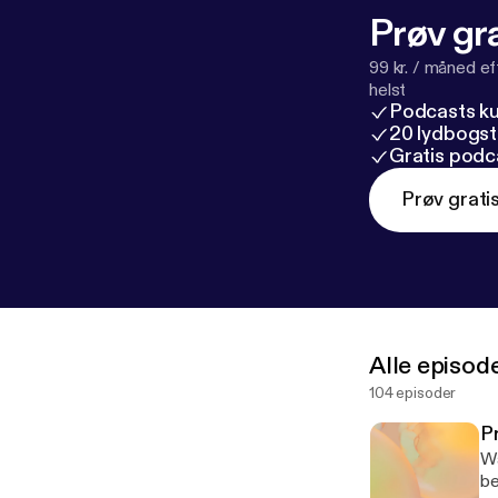
Prøv gra
99 kr. / måned e
helst
Podcasts k
20 lydbogst
Gratis podc
Prøv grati
Alle episod
104 episoder
P
Wa
be