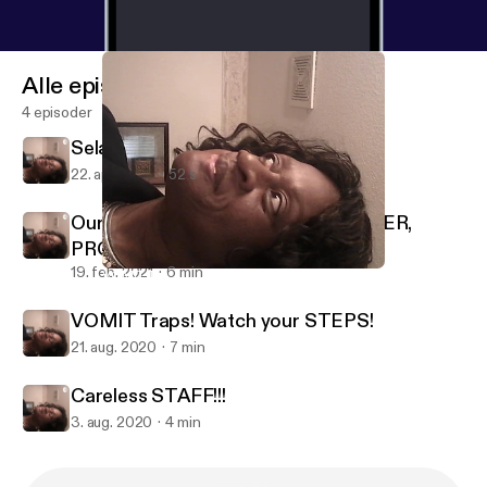
Alle episoder
4 episoder
Selah 1-WORD: MEDITATE
22. apr. 2022
52 s
Our Sovereign WATCHER, PROVIDER,
PROTECTOR
19. feb. 2021
6 min
VOMIT Traps! Watch your STEPS!
DEMONS 😈 ON ASSIGNMENT!
VOMIT Traps! Watch your STEPS!
21. aug. 2020
7 min
Careless STAFF!!!
3. aug. 2020
4 min