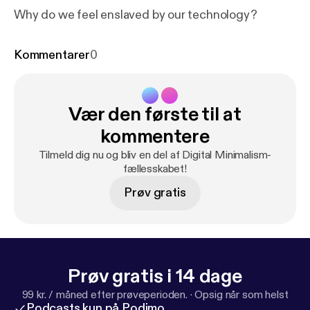
Why do we feel enslaved by our technology?
Kommentarer
0
Vær den første til at
kommentere
Tilmeld dig nu og bliv en del af Digital Minimalism-
fællesskabet!
Prøv gratis
Prøv gratis i 14 dage
99 kr. / måned efter prøveperioden.
·
Opsig når som helst
Podcasts kun på Podimo