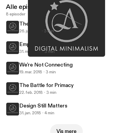
Alle episoder
8 episoder
The Curse of Protocol
26. juli 2018
3 min
Empower Yourself
31. maj 2018
3 min
Design Still Matters
Digital Minimalism
We're Not Connecting
19. mar. 2018
3 min
The Battle for Primacy
22. feb. 2018
3 min
Design Still Matters
31. jan. 2018
4 min
Vis mere