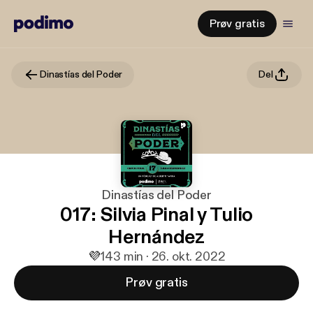
Prøv gratis
Dinastías del Poder
Del
Dinastías del Poder
017: Silvia Pinal y Tulio
Hernández
💜
1
43 min · 26. okt. 2022
Prøv gratis