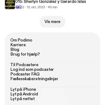
015: Sherlyn González y Gerardo Islas
😂
😲
2
12. okt. 2022
46 min
Vis mere
Om Podimo
Karriere
Blog
Brug for hjælp?
Til Podcastere
Log ind som podcaster
Podcaster FAQ
Fællesskabsretningslinjer
Lyt på iPhone
Lyt på Android
Lyt på nettet