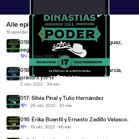
Alle episoder
19 episoder
019: Samuel García y Mariana Rodríguez,
segunda parte
💜
4
9. nov. 2022
41 min
018: Mariana Rodríguez y Samuel García,
primera parte
017: Silvia Pinal y Tulio Hernández
Dinastías del Poder
2. nov. 2022
34 min
017: Silvia Pinal y Tulio Hernández
💜
1
26. okt. 2022
43 min
016: Érika Buenfil y Ernesto Zedillo Velasco.
💜
1
19. okt. 2022
46 min