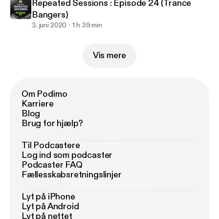
Repeated Sessions : Episode 24 (Trance
Bangers)
3. juni 2020
1 h 39 min
Vis mere
Om Podimo
Karriere
Blog
Brug for hjælp?
Til Podcastere
Log ind som podcaster
Podcaster FAQ
Fællesskabsretningslinjer
Lyt på iPhone
Lyt på Android
Lyt på nettet