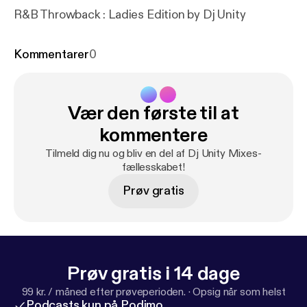
R&B Throwback : Ladies Edition by Dj Unity
Kommentarer
0
Vær den første til at
kommentere
Tilmeld dig nu og bliv en del af Dj Unity Mixes-
fællesskabet!
Prøv gratis
Prøv gratis i 14 dage
99 kr. / måned efter prøveperioden.
·
Opsig når som helst
Podcasts kun på Podimo