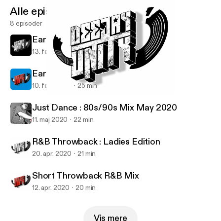
Alle episoder
8 episoder
Early 2000s Smooth R & B
13. feb. 2026
1 h 1 min
Early 2000s Rap & RNB
10. feb. 2026
25 min
R&B Throwback : Ladies Edition
Dj Unity Mixes
Just Dance : 80s/90s Mix May 2020
11. maj 2020
22 min
R&B Throwback : Ladies Edition
20. apr. 2020
21 min
Short Throwback R&B Mix
12. apr. 2020
20 min
Vis mere