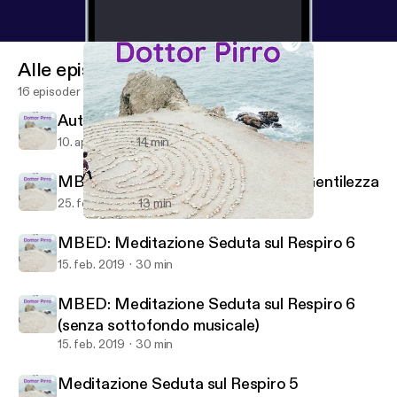
Alle episoder
16 episoder
Autoipnosi Motivante
10. apr. 2020
14 min
MBED: Meditazione di Amorevole Gentilezza
25. feb. 2019
13 min
Meditazione Seduta sul Respiro 5
Dottor Pirro: Meditazioni guidate
MBED: Meditazione Seduta sul Respiro 6
15. feb. 2019
30 min
MBED: Meditazione Seduta sul Respiro 6
(senza sottofondo musicale)
15. feb. 2019
30 min
Meditazione Seduta sul Respiro 5