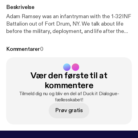
Beskrivelse
Adam Ramsey was an infantryman with the 1-32INF
Battalion out of Fort Drum, NY. We talk about life
before the military, deployment, and life after the
military. --- Support this podcast:
https://podcaster
s.spotify.com/pod/show/duck-it-dialogue/support
Kommentarer
0
[
https://podcasters.spotify.com/pod/show/duck-it-
dialogue/support
]
Vær den første til at
kommentere
Tilmeld dig nu og bliv en del af Duck it Dialogue-
fællesskabet!
Prøv gratis