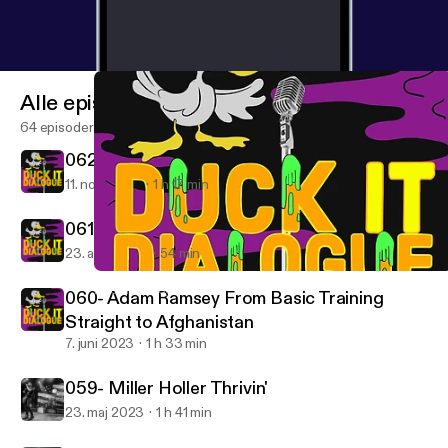
Alle episoder
64 episoder
062- Daniel Hernandez Raises Chickens
11. nov. 2023
1 h 17 min
061- Jesse Crosson Gets a Second Chance
23. aug. 2023
54 min
060- Adam Ramsey From Basic Training Straight to Afghanista
Duck it Dialogue
060- Adam Ramsey From Basic Training
Straight to Afghanistan
7. juni 2023
1 h 33 min
059- Miller Holler Thrivin'
23. maj 2023
1 h 41 min