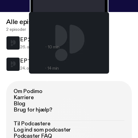
Alle episoder
2 episoder
EP 2 • "Being Enough" - #BLR
26. okt. 2017
10 min
EP 1 • “Keep Your Apologies” - #BLR
24. okt. 2017
14 min
EP 2 • "Being Enough" - #BLR
E1 - Apologies #BlackLoveRadio
Om Podimo
Karriere
Blog
Brug for hjælp?
Til Podcastere
Log ind som podcaster
Podcaster FAQ