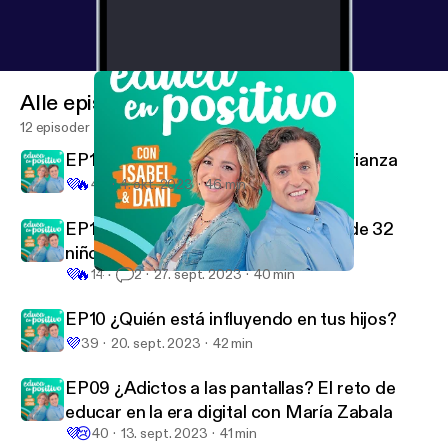
Alle episoder
12 episoder
EP12 El papel de los abuelos en la crianza
💜
🔥
43
4. okt. 2023
46 min
EP11 María Galán, una joven madre de 32
niños en Uganda
💜
🔥
14
2
27. sept. 2023
40 min
EP12 El papel de los abuelos en la crianza
Educa en Positivo con Isabel y Dani
EP10 ¿Quién está influyendo en tus hijos?
💜
39
20. sept. 2023
42 min
EP09 ¿Adictos a las pantallas? El reto de
educar en la era digital con María Zabala
💜
😢
40
13. sept. 2023
41 min