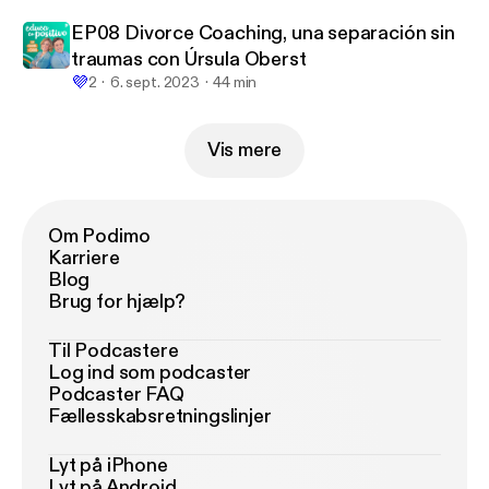
EP08 Divorce Coaching, una separación sin
traumas con Úrsula Oberst
💜
2
6. sept. 2023
44 min
Vis mere
Om Podimo
Karriere
Blog
Brug for hjælp?
Til Podcastere
Log ind som podcaster
Podcaster FAQ
Fællesskabsretningslinjer
Lyt på iPhone
Lyt på Android