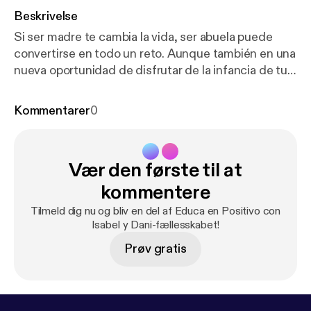
Beskrivelse
Si ser madre te cambia la vida, ser abuela puede
convertirse en todo un reto. Aunque también en una
nueva oportunidad de disfrutar de la infancia de tus
nietos. Sin embargo, cuando como madres y padres
decidimos introducir cambios en nuestra manera de
Kommentarer
0
educar, puede ser el origen de algún que otro
conflicto. Para hablar de ello contamos con Isabel
Martín, la abuela molona, madre de Isabel y suegra
Vær den første til at
de Dani. Las risas, reflexiones y debates están
servidos en este episodio. Educa en Positivo con
kommentere
Isabel y Dani cada miércoles en Podimo.
Tilmeld dig nu og bliv en del af Educa en Positivo con
Isabel y Dani-fællesskabet!
Prøv gratis