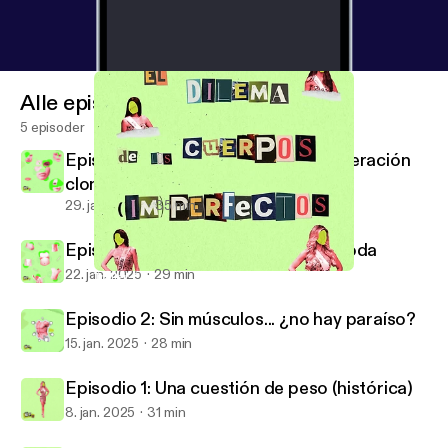
Alle episoder
5 episoder
Episodio 4: Instagram Face y la generación
clon
29. jan. 2025
35 min
Episodio 3: Diseña tu cuerpo a la moda
22. jan. 2025
29 min
Tráiler: El dilema de los cuerpos (im)perfectos
El dilema de los cuerpos (im)perfectos
Episodio 2: Sin músculos... ¿no hay paraíso?
15. jan. 2025
28 min
Episodio 1: Una cuestión de peso (histórica)
8. jan. 2025
31 min