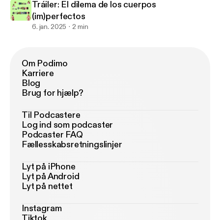
Tráiler: El dilema de los cuerpos
(im)perfectos
6. jan. 2025
2 min
Om Podimo
Karriere
Blog
Brug for hjælp?
Til Podcastere
Log ind som podcaster
Podcaster FAQ
Fællesskabsretningslinjer
Lyt på iPhone
Lyt på Android
Lyt på nettet
Instagram
Tiktok