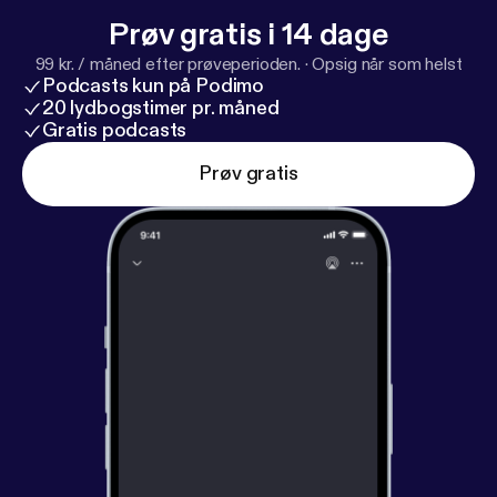
cuerpo perfecto? Aquí desentrañamos esa
Prøv gratis i 14 dage
pregunta, sin prejuicios y con ganas de entender
99 kr. / måned efter prøveperioden.
·
Opsig når som helst
qué es lo que realmente nos pasa.
Podcasts kun på Podimo
20 lydbogstimer pr. måned
Gratis podcasts
Prøv gratis