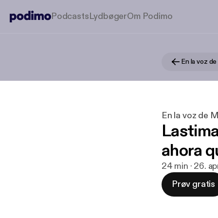
Podcasts
Lydbøger
Om Podimo
En la voz de
En la voz de 
Lastimas
ahora q
24 min · 26. ap
Prøv gratis