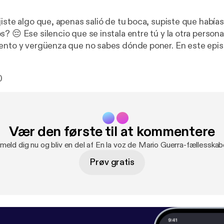
iste algo que, apenas salió de tu boca, supiste que habías
? 😔 Ese silencio que se instala entre tú y la otra person
ento y vergüenza que no sabes dónde poner. En este epi
i nadie toca: qué hacer cuando tú fuiste quien lastimó. No
n, porque a veces eso no alcanza. Te comparto lo que la ci
0
epara de verdad un vínculo, la diferencia entre la culpa qu
 a actuar, y estrategias concretas para reconstruir lo que
 no se demuestra solo en no herir, sino en lo que haces d
n Acast. See
Vær den første til at kommentere
acy [
https://acast.com/privacy
] for more information.
lmeld dig nu og bliv en del af En la voz de Mario Guerra-fællesskab
Prøv gratis