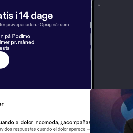
tis i 14 dage
fter prøveperioden.
·
Opsig når som
un på Podimo
imer pr. måned
asts
s
er
uando el dolor incomoda, ¿acompañas o escapas?
y dos respuestas cuando el dolor aparece — el de alguien que qui