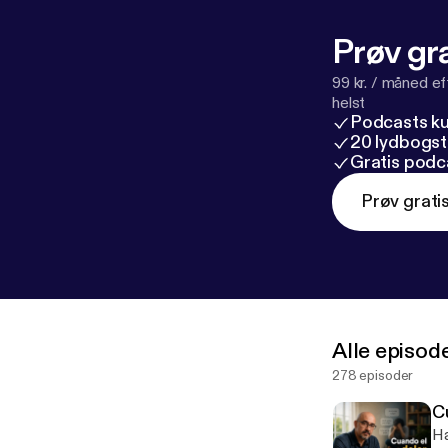
Prøv gra
99 kr. / måned e
helst
Podcasts k
20 lydbogst
Gratis podc
Prøv grati
Alle episod
278 episoder
C
Ha