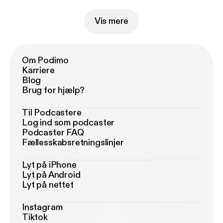
Vis mere
Om Podimo
Karriere
Blog
Brug for hjælp?
Til Podcastere
Log ind som podcaster
Podcaster FAQ
Fællesskabsretningslinjer
Lyt på iPhone
Lyt på Android
Lyt på nettet
Instagram
Tiktok