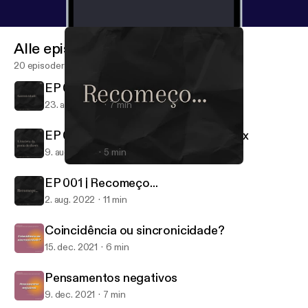
Alle episoder
20 episoder
EP 003 | Autenticidade
23. aug. 2022
7 min
EP 002 | A história da ponta do durex
9. aug. 2022
5 min
EP 001 | Recomeço...
Era coragem que me faltava
EP 001 | Recomeço...
2. aug. 2022
11 min
Coincidência ou sincronicidade?
15. dec. 2021
6 min
Pensamentos negativos
9. dec. 2021
7 min