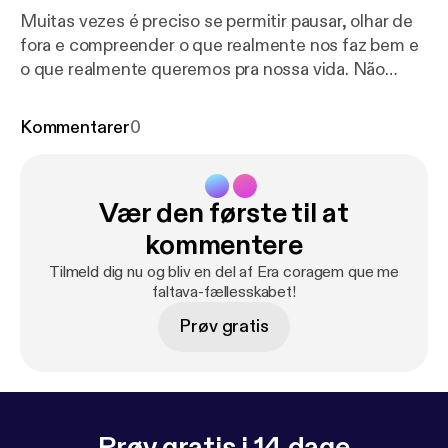
Muitas vezes é preciso se permitir pausar, olhar de
fora e compreender o que realmente nos faz bem e
o que realmente queremos pra nossa vida. Não
tenha medo de começar de novo, quantas vezes
necessário for. Me segue nas redes sociais!!! No
Kommentarer
0
instagram: @innspo.cc No tt: @beldebatin
eracoragemquemefaltava@gmail.com A gente se
encontra aqui toda terça-feira! Um grande beijo,
Vær den første til at
Isabel Debatin!
kommentere
Tilmeld dig nu og bliv en del af Era coragem que me
faltava-fællesskabet!
Prøv gratis
Prøv gratis i 14 dage