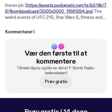
itunes pic [
https://assets.podomatic.net/ts/b2/9b/7
9/fbombpodcast/3000x3000_11581254.jpg
] The
weird events of UFC 210, Star Wars 8, fitness and
diet talk, and future plans.
Kommentarer
0
Vær den første til at
kommentere
Tilmeld dig nu og bliv en del af F-Bomb Radio-
fællesskabet!
Prøv gratis
Prøv gratis i 14 dage