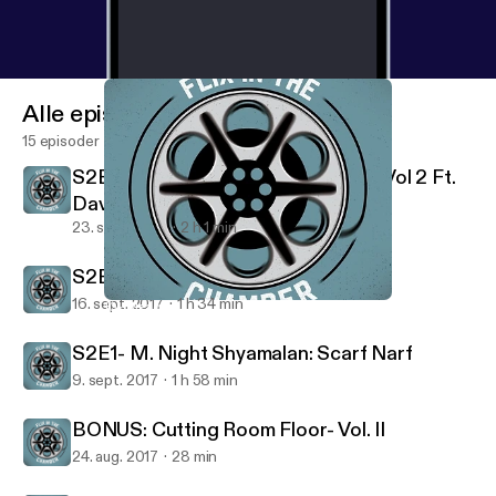
Alle episoder
15 episoder
S2E3- Brian DePalma: Beer Series Vol 2 Ft.
David Rosiak and Natty Light
23. sept. 2017
2 h 1 min
S2E2- Tim Burton: Dog Song
16. sept. 2017
1 h 34 min
10- Meagan Good: Good Is Great
Flix In The Chamber
S2E1- M. Night Shyamalan: Scarf Narf
9. sept. 2017
1 h 58 min
BONUS: Cutting Room Floor- Vol. II
24. aug. 2017
28 min