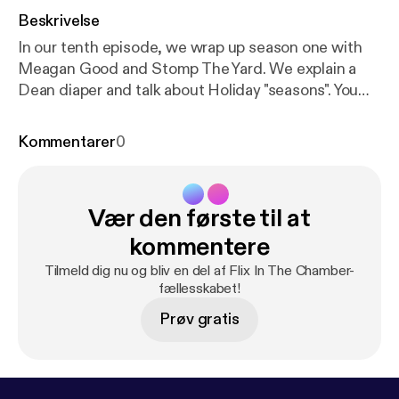
Beskrivelse
In our tenth episode, we wrap up season one with
Meagan Good and Stomp The Yard. We explain a
Dean diaper and talk about Holiday "seasons". You
may get lost in our pitches this week, but
deciphering it is half the fun! Now, Mrs. Good, pick
Kommentarer
0
up that pistol. Good Luck...
Vær den første til at
kommentere
Tilmeld dig nu og bliv en del af Flix In The Chamber-
fællesskabet!
Prøv gratis