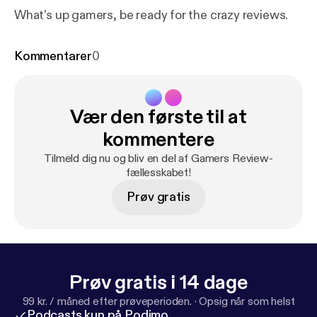
What’s up gamers, be ready for the crazy reviews.
Kommentarer
0
Vær den første til at
kommentere
Tilmeld dig nu og bliv en del af Gamers Review-
fællesskabet!
Prøv gratis
Prøv gratis i 14 dage
99 kr. / måned efter prøveperioden.
·
Opsig når som helst
Podcasts kun på Podimo