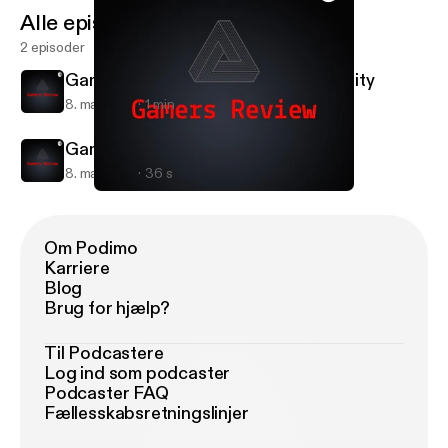
Alle episoder
2 episoder
Gamers Review: Assassins Creed Unity
8. maj 2018
1 min
Gamers Review Intro
8. maj 2018
36 s
Gamers Review Intro
Gamers Review
Om Podimo
Karriere
Blog
Brug for hjælp?
Til Podcastere
Log ind som podcaster
Podcaster FAQ
Fællesskabsretningslinjer