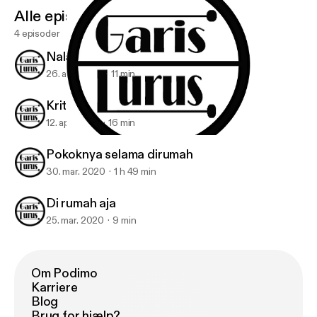
Alle episoder
4 episoder
Nalar Istana
26. apr. 2020
11 min
Kritik
12. apr. 2020
16 min
Nalar Istana
Garis Lurus
Pokoknya selama dirumah
30. mar. 2020
1 h 49 min
Di rumah aja
25. mar. 2020
9 min
Om Podimo
Karriere
Blog
Brug for hjælp?