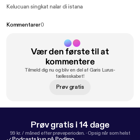
Kelucuan singkat nalar di istana
Kommentarer
0
Vær den første til at
kommentere
Tilmeld dig nu og bliv en del af Garis Lurus-
fællesskabet!
Prøv gratis
Prøv gratis i 14 dage
99 kr. / måned efter prøveperioden.
·
Opsig når som helst
Podcasts kun på Podimo