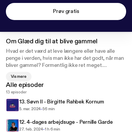
Prøv gratis
Om
Glæd dig til at blive gammel
Hvad er det værd at leve længere eller have alle
penge i verden, hvis man ikke har det godt, når man
bliver gammel? Formentlig ikke ret meget.
For vi lever længere og længere. Det kan vi se i
Vis mere
statistikkerne. Og derfor taler jeg med flere af
Alle episoder
Danmarks klogeste mennesker om, hvad vi kan gøre
13 episoder
for at have det godt, både nu og den dag man bliver
gammel.
13. Søvn II - Birgitte Rahbek Kornum
-
5. mar. 2024
56 min
Vi kommer blandt andet omkring mental og fysisk
sundhed, aldring af kroppen og hjernen, træning,
12. 4-dages arbejdsuge - Pernille Garde
kost, lykke, søvn, arbejdsliv, knogler, huden, håret,
-
27. feb. 2024
1 h 6 min