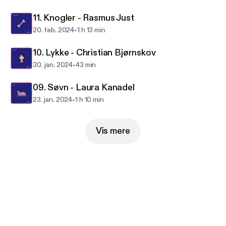
synet m.m.
11. Knogler - Rasmus Just
Som lytter håber jeg at du bliver klogere, gladere og
piv-gammel sammen med mig.
-
20. feb. 2024
1 h 13 min
10. Lykke - Christian Bjørnskov
-
30. jan. 2024
43 min
09. Søvn - Laura Kanadel
-
23. jan. 2024
1 h 10 min
Vis mere