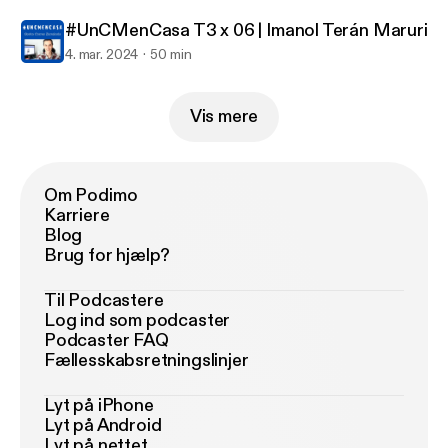
#UnCMenCasa T3 x 06 | Imanol Terán Maruri
4. mar. 2024
50 min
Vis mere
Om Podimo
Karriere
Blog
Brug for hjælp?
Til Podcastere
Log ind som podcaster
Podcaster FAQ
Fællesskabsretningslinjer
Lyt på iPhone
Lyt på Android
Lyt på nettet