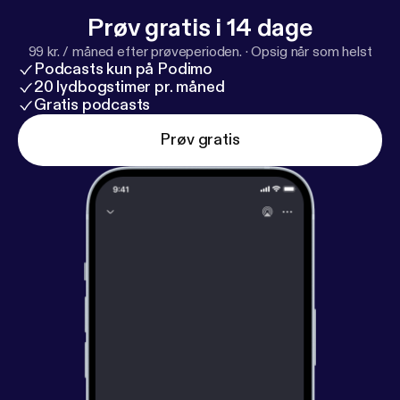
-------------------------------------------------
Prøv gratis i 14 dage
Recuerda que puedes escuchar la versión en vídeo
99 kr. / måned efter prøveperioden.
·
Opsig når som helst
en mi canal de YouTube aquí:
https://youtu.be/DkAu
Podcasts kun på Podimo
MP3oOQc?feature=shared
20 lydbogstimer pr. måned
Gratis podcasts
Prøv gratis