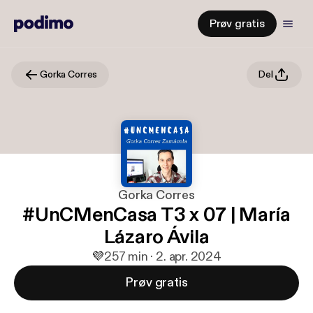
Prøv gratis
Gorka Corres
Del
Gorka Corres
#UnCMenCasa T3 x 07 | María
Lázaro Ávila
💜
2
57 min · 2. apr. 2024
Prøv gratis