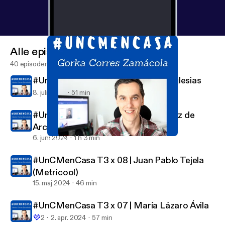
Alle episoder
40 episoder
#UnCMenCasa T3 x 10 | Leti Grijó Iglesias
8. juli 2024
51 min
#UnCMenCasa T3 x 09 | Edurne Ruiz de
Arcaute
6. juni 2024
1 h 3 min
#UnCMenCasa T3 x 07 | María Lázaro Ávila
Gorka Corres
#UnCMenCasa T3 x 08 | Juan Pablo Tejela
(Metricool)
15. maj 2024
46 min
#UnCMenCasa T3 x 07 | María Lázaro Ávila
💜
2
2. apr. 2024
57 min