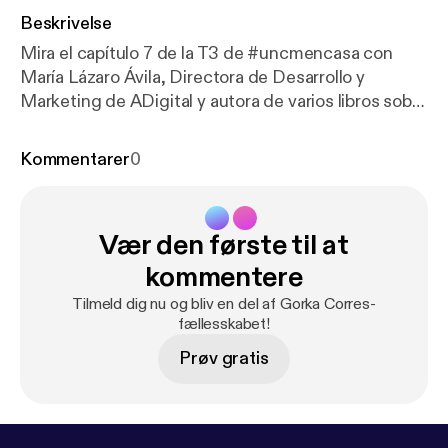
Beskrivelse
Mira el capítulo 7 de la T3 de #uncmencasa con
María Lázaro Ávila, Directora de Desarrollo y
Marketing de ADigital y autora de varios libros sobre
redes sociales. ¿De qué hablamos en el capítulo? -
Redes Sociales y menores: Consejos - El futuro del
Kommentarer
0
Community Manager - Los microinfluencers &
influencers virtuales - Inteligencia Artificial /
ChatGPT e impacto en la creación de contenidos -
Vær den første til at
Recomendaciones sobre podcasts - 1 palabra para
cada red social - La sección de la pregunta en
kommentere
cadena --------------------------------------------------
Tilmeld dig nu og bliv en del af Gorka Corres-
-------------------------------- Este capítulo así como
fællesskabet!
esta 3ª temporada está patrocinado por la Agencia
Prøv gratis
"Páginas Web Vitoria" que les podéis encontrar aquí:
https://www.paginaswebvitoria.com/
Si quieres
patrocinar el programa, puedes contactarme en
info@gorkacorres.com ---------------------------------