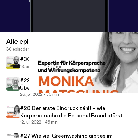
Alle episoder
30 episoder
#30 Transformationsberatung
13. sept. 2022
57 min
#29 Nachhaltigkeit – eine gesellschaftliche
Überforderung?
26. juli 2022
50 min
#28 Der erste Eindruck zählt – wie Körpersprache die Personal Br
GOYA! Der Markentalk.
#28 Der erste Eindruck zählt – wie
Körpersprache die Personal Brand stärkt.
12. juli 2022
46 min
#27 Wie viel Greenwashing gibt es im