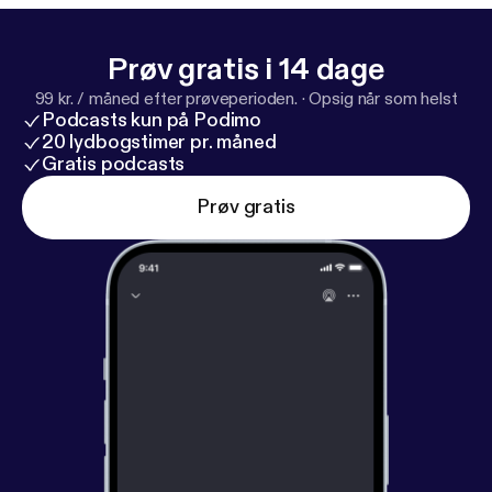
und weitere spannende Aspekte unserer
Körpersprache sprechen wir mit der Beraterin und
Prøv gratis i 14 dage
Buchautorin Monika Matschnig.
99 kr. / måned efter prøveperioden.
·
Opsig når som helst
Podcasts kun på Podimo
20 lydbogstimer pr. måned
Gratis podcasts
Prøv gratis