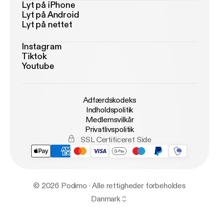
Lyt på iPhone
Lyt på Android
Lyt på nettet
Instagram
Tiktok
Youtube
Adfærdskodeks
Indholdspolitik
Medlemsvilkår
Privatlivspolitik
SSL Certificeret Side
© 2026 Podimo · Alle rettigheder forbeholdes
Danmark