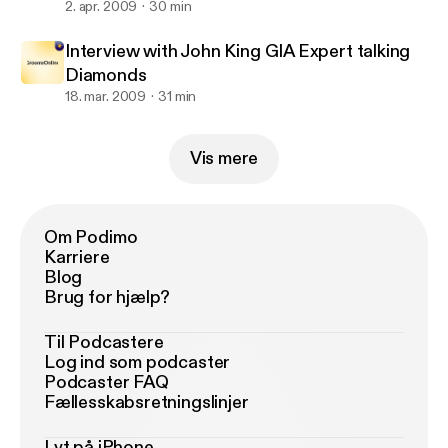
2. apr. 2009
30 min
Interview with John King GIA Expert talking
Diamonds
18. mar. 2009
31 min
Vis mere
Om Podimo
Karriere
Blog
Brug for hjælp?
Til Podcastere
Log ind som podcaster
Podcaster FAQ
Fællesskabsretningslinjer
Lyt på iPhone