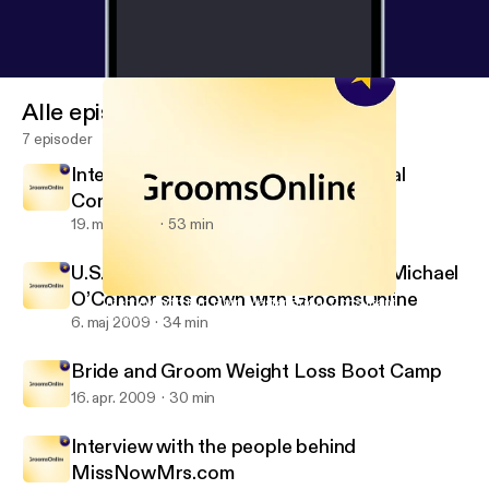
Alle episoder
7 episoder
Interview with Kim Horn Master Bridal
Consultant
19. maj 2009
53 min
U.S.-based Jewelry and style expert Michael
O’Connor sits down with GroomsOnline
Interview with Kim Horn Master Bridal Consultant
GroomsOnline
6. maj 2009
34 min
Bride and Groom Weight Loss Boot Camp
16. apr. 2009
30 min
Interview with the people behind
MissNowMrs.com