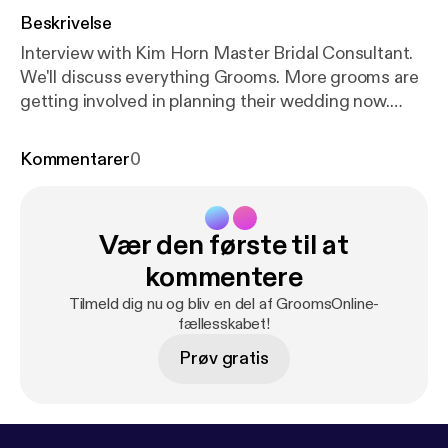
Beskrivelse
Interview with Kim Horn Master Bridal Consultant.
We'll discuss everything Grooms. More grooms are
getting involved in planning their wedding now.
Find out why and how to start helping with planning
your wedding.
Kommentarer
0
Vær den første til at
kommentere
Tilmeld dig nu og bliv en del af GroomsOnline-
fællesskabet!
Prøv gratis