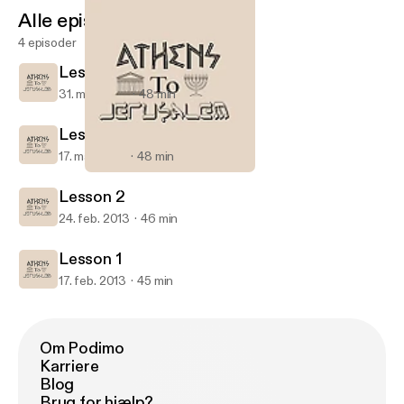
Alle episoder
4 episoder
Lesson 4
31. mar. 2013
48 min
Lesson 3
17. mar. 2013
48 min
Lesson 4
Hall of Faith - Athens to Jerusalem
Lesson 2
24. feb. 2013
46 min
Lesson 1
17. feb. 2013
45 min
Om Podimo
Karriere
Blog
Brug for hjælp?