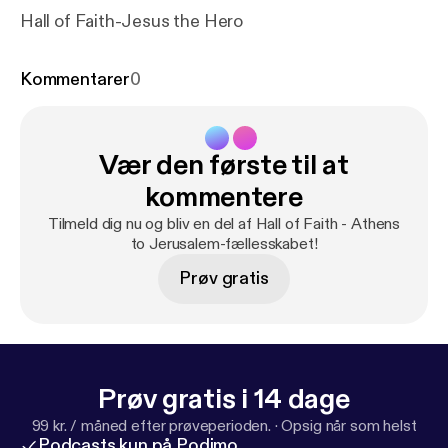
Hall of Faith-Jesus the Hero
Kommentarer
0
Vær den første til at
kommentere
Tilmeld dig nu og bliv en del af Hall of Faith - Athens
to Jerusalem-fællesskabet!
Prøv gratis
Prøv gratis i 14 dage
99 kr. / måned efter prøveperioden.
·
Opsig når som helst
Podcasts kun på Podimo