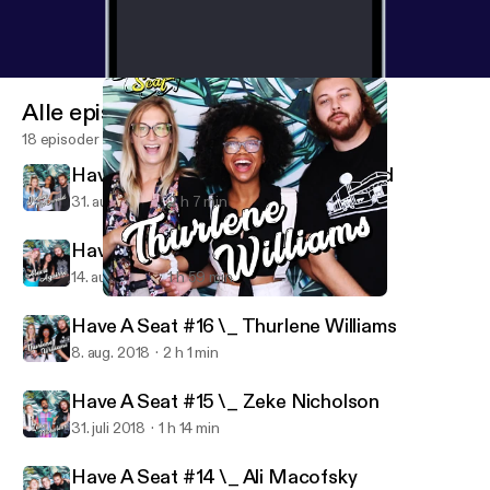
Alle episoder
18 episoder
Have A Seat #18 \_ Janae McDonald
31. aug. 2018
2 h 7 min
Have A Seat #17 \_ Alexis Aguirre
14. aug. 2018
1 h 59 min
Have A Seat #16 \_ Thurlene Williams
Have A Seat
Have A Seat #16 \_ Thurlene Williams
8. aug. 2018
2 h 1 min
Have A Seat #15 \_ Zeke Nicholson
31. juli 2018
1 h 14 min
Have A Seat #14 \_ Ali Macofsky