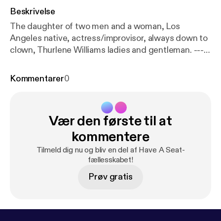
Beskrivelse
The daughter of two men and a woman, Los
Angeles native, actress/improvisor, always down to
clown, Thurlene Williams ladies and gentleman. ---
Support this podcast:
https://anchor.fm/haveaseatp
odcast/support
[
https://anchor.fm/haveaseatpodca
Kommentarer
0
st/support
]
Vær den første til at
kommentere
Tilmeld dig nu og bliv en del af Have A Seat-
fællesskabet!
Prøv gratis